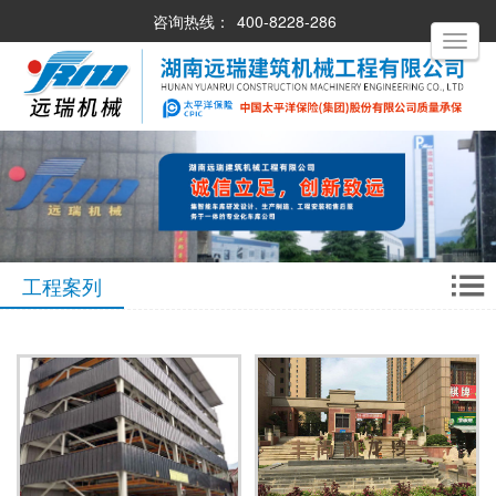
咨询热线：
400-8228-286
Toggle
navigati
工程案列