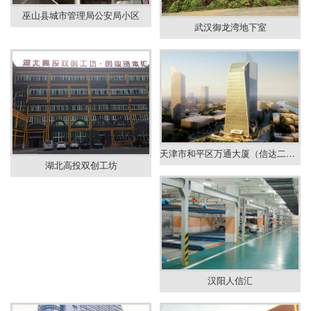
巫山县城市管理局公安局小区
武汉御龙湾地下室
天津市和平区万通大厦（信达二期）
湖北高投双创工坊
汉阳人信汇