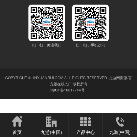
扫一扫，关注我们
扫一扫，手机访问
COPYRIGHT © HNYUANRUI.COM ALL RIGHTS RESERVED.
九游网页版·官
方版在线入口
版权所有
湘ICP备16017744号
米兰在线客服
|
乐鱼在线
|
HB火博·（中国区）官方网站
|
米兰电竞app下载苹果版
|
马博在线
|
OB官方版网站登录入口
|
FH在线平台(中国)官网
|
威客电竞·（中国）
首页
九游(中国)
产品中心
九游(中国)
VKGAME官网
|
马博在线体育首页
|