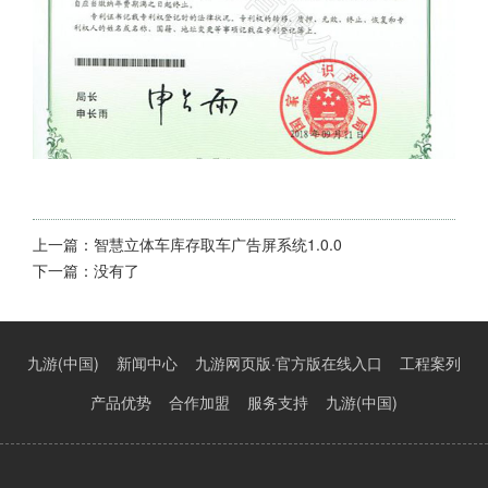
上一篇：
智慧立体车库存取车广告屏系统1.0.0
下一篇：
没有了
九游(中国)
新闻中心
九游网页版·官方版在线入口
工程案列
产品优势
合作加盟
服务支持
九游(中国)