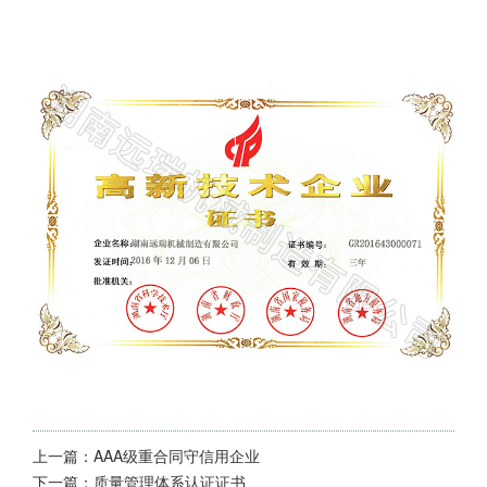
上一篇：
AAA级重合同守信用企业
下一篇：
质量管理体系认证证书