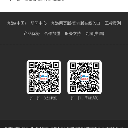
九游(中国)
新闻中心
九游网页版·官方版在线入口
工程案列
产品优势
合作加盟
服务支持
九游(中国)
扫一扫，关注我们
扫一扫，手机访问