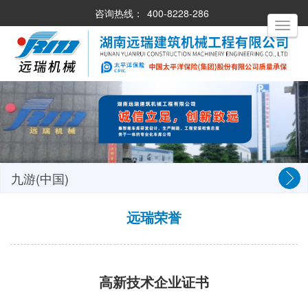
咨询热线：
400-8228-286
Toggle
navigati
九游(中国)
远瑞荣誉
高新技术企业证书