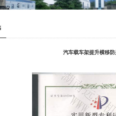
书
汽车载车架提升横移防