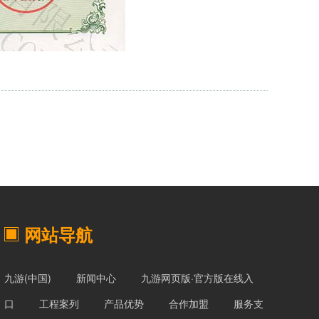
网站导航
九游(中国)
新闻中心
九游网页版·官方版在线入
口
工程案列
产品优势
合作加盟
服务支